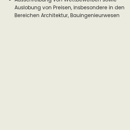
Auslobung von Preisen, insbesondere in den
Bereichen Architektur, Bauingenieurwesen
und Kunst am Bau
Förderung ökologischer Bauweisen,
innovativer Baustoffe sowie alternativer
und innovativer Wohnformen
Förderung des wissenschaftlichen
Nachwuchses im Bereich der Architektur
und des Bauingenieurwesens
Unterstützung von Projekten und
Institutionen im Bereich des Tierschutzes
mit regionalem Bezug
Förderung und Durchführung kultureller
Veranstaltungen